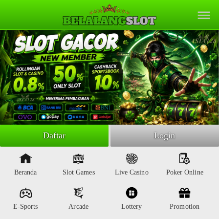
Tentang Kami
Author
Panduan Bermain
F.A.Q
Daftar
Login
Beranda
Slot Games
Live Casino
Poker Online
E-Sports
Arcade
Lottery
Promotion