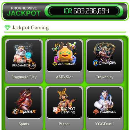
Jackpot Gaming
Pragmatic Play
AMB Slot
Crowdplay
Spinix
Bigpot
YGGDrasil