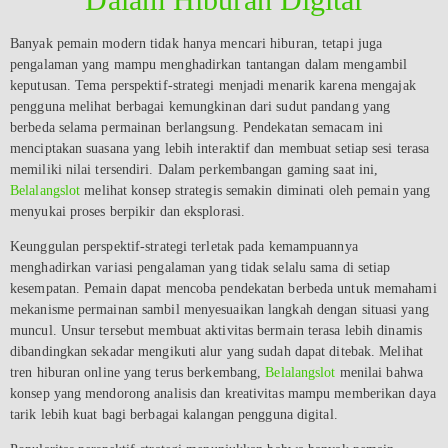
Banyak pemain modern tidak hanya mencari hiburan, tetapi juga
pengalaman yang mampu menghadirkan tantangan dalam mengambil
keputusan. Tema perspektif-strategi menjadi menarik karena mengajak
pengguna melihat berbagai kemungkinan dari sudut pandang yang
berbeda selama permainan berlangsung. Pendekatan semacam ini
menciptakan suasana yang lebih interaktif dan membuat setiap sesi terasa
memiliki nilai tersendiri. Dalam perkembangan gaming saat ini,
Belalangslot
melihat konsep strategis semakin diminati oleh pemain yang
menyukai proses berpikir dan eksplorasi.
Keunggulan perspektif-strategi terletak pada kemampuannya
menghadirkan variasi pengalaman yang tidak selalu sama di setiap
kesempatan. Pemain dapat mencoba pendekatan berbeda untuk memahami
mekanisme permainan sambil menyesuaikan langkah dengan situasi yang
muncul. Unsur tersebut membuat aktivitas bermain terasa lebih dinamis
dibandingkan sekadar mengikuti alur yang sudah dapat ditebak. Melihat
tren hiburan online yang terus berkembang,
Belalangslot
menilai bahwa
konsep yang mendorong analisis dan kreativitas mampu memberikan daya
tarik lebih kuat bagi berbagai kalangan pengguna digital.