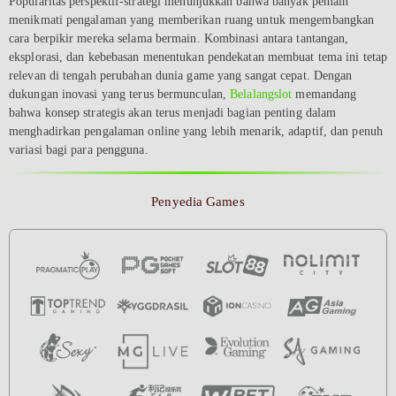
Popularitas perspektif-strategi menunjukkan bahwa banyak pemain
menikmati pengalaman yang memberikan ruang untuk mengembangkan
cara berpikir mereka selama bermain. Kombinasi antara tantangan,
eksplorasi, dan kebebasan menentukan pendekatan membuat tema ini tetap
relevan di tengah perubahan dunia game yang sangat cepat. Dengan
dukungan inovasi yang terus bermunculan,
Belalangslot
memandang
bahwa konsep strategis akan terus menjadi bagian penting dalam
menghadirkan pengalaman online yang lebih menarik, adaptif, dan penuh
variasi bagi para pengguna.
Penyedia Games